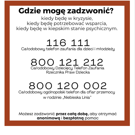
Zakończenie roku – autobusy szkolne
Wycieczka klasy 3b i 3d do Zieleniewa i Kołobrzegu
„Ostatni zamek „
🌊🏰 Wycieczka do Trójmiasta i Malborka 🏰🌊
📚🧇🍧PODZIĘKOWANIA🍧🧇📚
Gala Laureatów – przeniesiona na wrzesień
Ósme miejsce w województwie i brązowy medal indywidualnie!