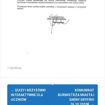
dyrekcja
Zobacz
←
QUIZY I KRZYŻÓWKI
KOMUNIKAT
wpisy
INTERAKTYWNE DLA
BURMISTRZA MIASTA I
UCZNIÓW
GMINY GRYFINO
26.10.2020R.
→