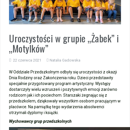
Zakończenie roku – autobusy szkolne
Wycieczka klasy 3b i 3d do Zieleniewa i Kołobrzegu
Uroczystości w grupie „Żabek” i
„Ostatni zamek „
„Motylków”
🌊🏰 Wycieczka do Trójmiasta i Malborka 🏰🌊
22 czerwca 2021
Natalia Gadowska
📚🧇🍧PODZIĘKOWANIA🍧🧇📚
W Oddziale Przedszkolnym odbyły się uroczystości z okazji
Dnia Rodziny oraz Zakończenia roku. Dzieci przedstawiły
Gala Laureatów – przeniesiona na wrzesień
specjalnie przygotowany program artystyczny. Występy
dostarczyły wielu wzruszeń i pozytywnych emocji zarówno
Ósme miejsce w województwie i brązowy medal indywidualnie!
rodzicom jak i ich pociechom. Starszaki żegnając się z
przedszkolem, dziękowały wszystkim osobom pracującym w
placówce. Na pamiątkę tego wydarzenia absolwenci
otrzymali dyplomy i książki.
Wychowawcy grup przedszkolnych