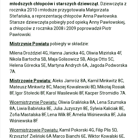
młodszych chłopców i starszych dziewcząt.
Dziewczęta z
rocznika 2010 i młodsze przygotowała Małgorzata
Stefańska, a reprezentację chłopców Anna Pawłowska.
Starsze dziewczęta pobiegły pod opieką Anny Pawłowskiej,
a chłopców z rocznika 2008 i 2009 poprowadził Piotr
Pawłowski.
Mistrzynie Powiatu
pobiegły w składzie:
Milena Droździel 4G, Hanna Janicka 4G, Oliwia Mizińska 4F,
Nikola Bartocha 5B, Maja Golisowicz 5B, Alicja Otto 5C,
Helena Górecka 5E, Martyna Andrych 6A, Jagoda Podworska
7A.
Mistrzowie Powiatu:
Aleks Jamróz 8A, Kamil Minkwitz 8C,
Mateusz Minkwitz 8C, Maciej Kowalewski 8D, Mikołaj Rosiak
8F, Igor Stołecki 8F, Karol Wasilewski 8F, Kacper Stromidło 7A.
Wicemistrzynie Powiatu:
Oliwia Gralińska 8A, Lena Szumska
8A, Liwia Babińska 8E, Julia Juzyszyn 8E, Sylwia Kaliciak 8E,
Zofia Mastalska 8F, Lena Wilk 8F, Amelia Wiśniewska 8F, Julia
Wiśniewska 8F.
Wicemistrzowie Powiatu:
Kamil Pokorski 4G, Filip Plis 5D,
Krzysztof Zieliński 6A Marco Bianchi 6E, Wiktor Kowalski 6E,