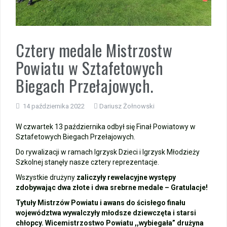
Wycieczka klasy 3b i 3d do Zieleniewa i Kołobrzegu
„Ostatni zamek „
Cztery medale Mistrzostw
Powiatu w Sztafetowych
🌊🏰 Wycieczka do Trójmiasta i Malborka 🏰🌊
Biegach Przełajowych.
📚🧇🍧PODZIĘKOWANIA🍧🧇📚
14 października 2022
Dariusz Żołnowski
Gala Laureatów – przeniesiona na wrzesień
W czwartek 13 października odbył się Finał Powiatowy w
Sztafetowych Biegach Przełajowych.
Ósme miejsce w województwie i brązowy medal indywidualnie!
Do rywalizacji w ramach Igrzysk Dzieci i Igrzysk Młodzieży
Szkolnej stanęły nasze cztery reprezentacje.
Nasi lekkoatleci w czołówce województwa!
Wszystkie drużyny
zaliczyły rewelacyjne występy
zdobywając dwa złote i dwa srebrne medale – Gratulacje!
Tytuły Mistrzów Powiatu i awans do ścisłego finału
województwa wywalczyły młodsze dziewczęta i starsi
chłopcy. Wicemistrzostwo Powiatu ,,wybiegała” drużyna