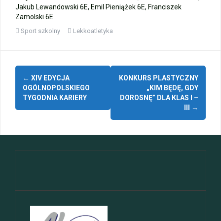
Jakub Lewandowski 6E, Emil Pieniążek 6E, Franciszek
Zamolski 6E.
Sport szkolny
Lekkoatletyka
Zobacz
←
XIV EDYCJA
KONKURS PLASTYCZNY
wpisy
OGÓLNOPOLSKIEGO
„KIM BĘDĘ, GDY
TYGODNIA KARIERY
DOROSNĘ” DLA KLAS I –
III
→