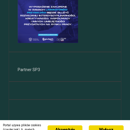
Partner SP3
Portal używa plików cookies
Akceptuję
Wyłącz
(ciasteczek), tj. małych