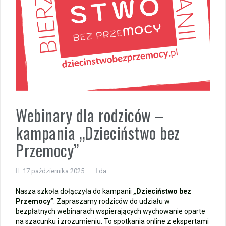
Wycieczka klasy 3b i 3d do Zieleniewa i Kołobrzegu
„Ostatni zamek „
🌊🏰 Wycieczka do Trójmiasta i Malborka 🏰🌊
📚🧇🍧PODZIĘKOWANIA🍧🧇📚
Webinary dla rodziców –
Gala Laureatów – przeniesiona na wrzesień
kampania „Dzieciństwo bez
Ósme miejsce w województwie i brązowy medal indywidualnie!
Przemocy”
Nasi lekkoatleci w czołówce województwa!
17 października 2025
da
Nasza szkoła dołączyła do kampanii
„Dzieciństwo bez
Przemocy”
. Zapraszamy rodziców do udziału w
bezpłatnych webinarach wspierających wychowanie oparte
na szacunku i zrozumieniu. To spotkania online z ekspertami