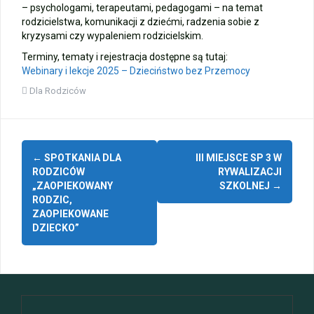
– psychologami, terapeutami, pedagogami – na temat
rodzicielstwa, komunikacji z dziećmi, radzenia sobie z
kryzysami czy wypaleniem rodzicielskim.
Terminy, tematy i rejestracja dostępne są tutaj:
Webinary i lekcje 2025 – Dzieciństwo bez Przemocy
Dla Rodziców
Zobacz
←
SPOTKANIA DLA
III MIEJSCE SP 3 W
wpisy
RODZICÓW
RYWALIZACJI
„ZAOPIEKOWANY
SZKOLNEJ
→
RODZIC,
ZAOPIEKOWANE
DZIECKO”