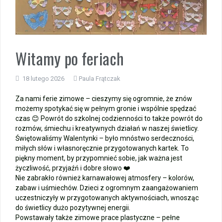
Wycieczka klasy 3b i 3d do Zieleniewa i Kołobrzegu
„Ostatni zamek „
Witamy po feriach
🌊🏰 Wycieczka do Trójmiasta i Malborka 🏰🌊
18 lutego 2026
Paula Frątczak
📚🧇🍧PODZIĘKOWANIA🍧🧇📚
Za nami ferie zimowe – cieszymy się ogromnie, że znów
możemy spotykać się w pełnym gronie i wspólnie spędzać
Gala Laureatów – przeniesiona na wrzesień
czas 😊 Powrót do szkolnej codzienności to także powrót do
rozmów, śmiechu i kreatywnych działań w naszej świetlicy.
Ósme miejsce w województwie i brązowy medal indywidualnie!
Świętowaliśmy Walentynki – było mnóstwo serdeczności,
miłych słów i własnoręcznie przygotowanych kartek. To
piękny moment, by przypomnieć sobie, jak ważna jest
Nasi lekkoatleci w czołówce województwa!
życzliwość, przyjaźń i dobre słowo ❤️
Nie zabrakło również karnawałowej atmosfery – kolorów,
zabaw i uśmiechów. Dzieci z ogromnym zaangażowaniem
uczestniczyły w przygotowanych aktywnościach, wnosząc
do świetlicy dużo pozytywnej energii.
Powstawały także zimowe prace plastyczne – pełne