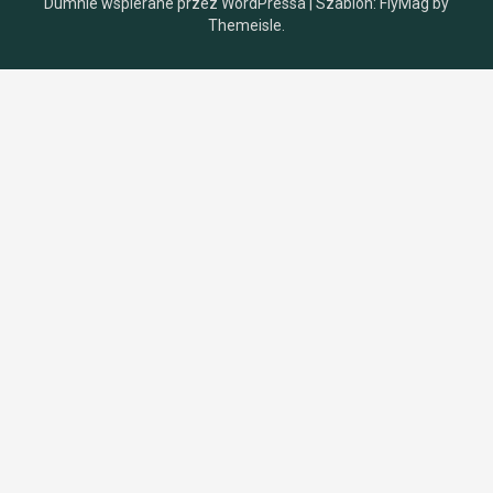
Dumnie wspierane przez WordPressa
|
Szablon:
FlyMag
by
Themeisle.