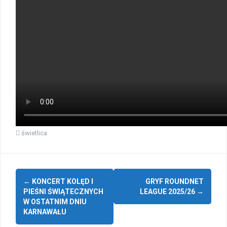
świetlica
Zobacz
←
KONCERT KOLĘD I
GRYF ROUNDNET
wpisy
PIEŚNI ŚWIĄTECZNYCH
LEAGUE 2025/26
→
W OSTATNIM DNIU
KARNAWAŁU