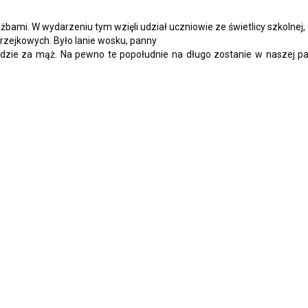
óżbami. W wydarzeniu tym wzięli udział uczniowie ze świetlicy szkolnej
rzejkowych. Było lanie wosku, panny
ka 🏰🌊
yjdzie za mąż. Na pewno te popołudnie na długo zostanie w naszej pa
eń
edal indywidualnie!
!