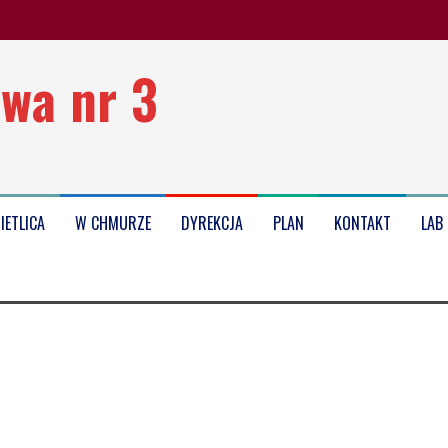
wa nr 3
oku szkolnego 2025/2026
IETLICA
W CHMURZE
DYREKCJA
PLAN
KONTAKT
LAB
Kołobrzegu