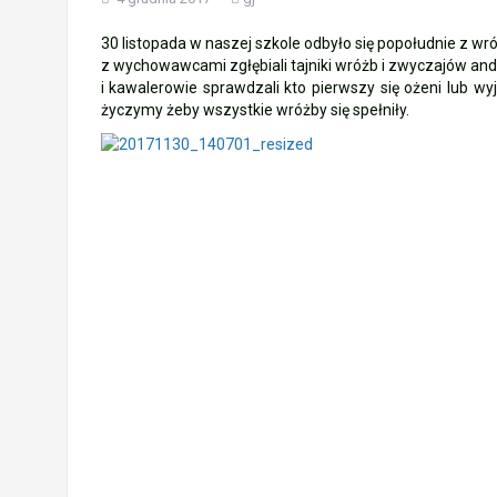
„Ostatni zamek „
30 listopada w naszej szkole odbyło się popołudnie z wr
z wychowawcami zgłębiali tajniki wróżb i zwyczajów and
🌊🏰 Wycieczka do Trójmiasta i Malbor
i kawalerowie sprawdzali kto pierwszy się ożeni lub w
życzymy żeby wszystkie wróżby się spełniły.
📚🧇🍧PODZIĘKOWANIA🍧🧇📚
Gala Laureatów – przeniesiona na wrzesi
Ósme miejsce w województwie i brązowy m
Nasi lekkoatleci w czołówce województwa