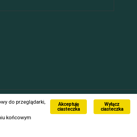
owy do przeglądarki,
Akceptuję
Wyłącz
ciasteczka
ciasteczka
eniu końcowym