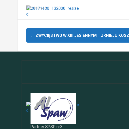
uczniowie
Zobacz
←
ZWYCIĘSTWO W XIII JESIENNYM TURNIEJU KOS
wpisy
Partner SPSP nr3