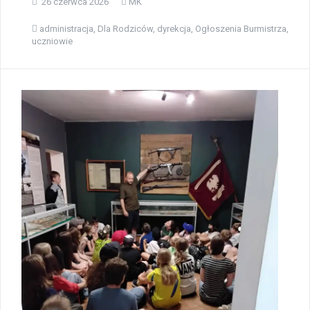
26 czerwca 2026
MK
administracja
,
Dla Rodziców
,
dyrekcja
,
Ogłoszenia Burmistrza
,
uczniowie