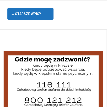
Nawigacja
←
STARSZE WPISY
po
wpisach