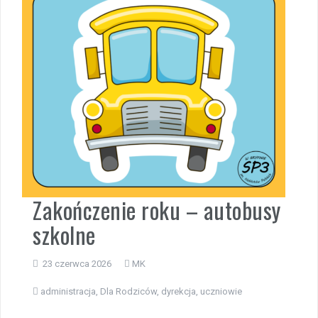
Zakończenie roku – autobusy
szkolne
23 czerwca 2026
MK
administracja
,
Dla Rodziców
,
dyrekcja
,
uczniowie