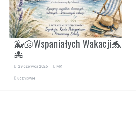
🐳🐚Wspaniałych Wakacji🐬
🐙
29 czerwca 2026
MK
uczniowie