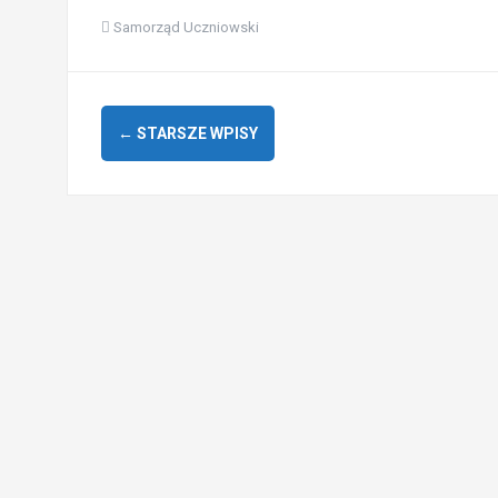
Samorząd Uczniowski
Nawigacja
←
STARSZE WPISY
po
wpisach