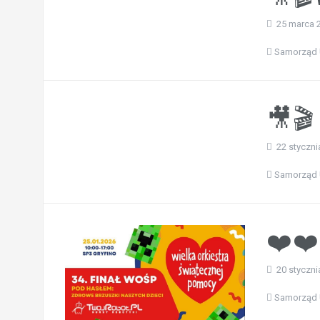
25 marca 
Samorząd 
🎥🎬 
22 styczni
Samorząd 
❤️❤️
20 styczni
Samorząd 