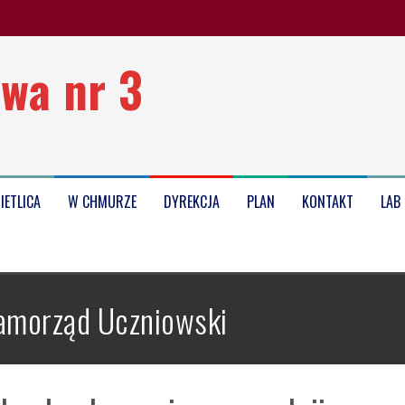
wa nr 3
oku szkolnego 2025/2026
IETLICA
W CHMURZE
DYREKCJA
PLAN
KONTAKT
LAB
amorząd Uczniowski
Kołobrzegu