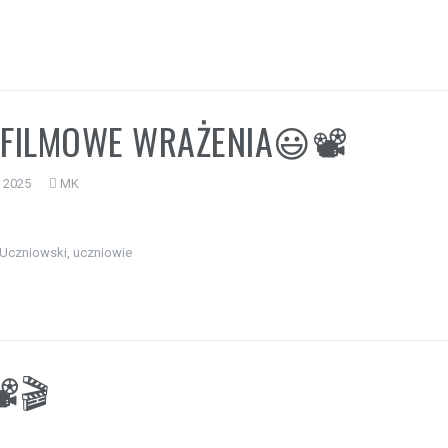
FILMOWE WRAŻENIA😃📽️
a 2025
MK
Uczniowski
,
uczniowie
️🎬