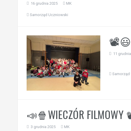
16 grudnia 2025
MK
Samorząd Uczniowski
📽️
11 grudni
Samorząd 
📣🍿WIECZÓR FILMOWY 
3 grudnia 2025
MK