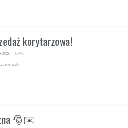
edaż korytarzowa!
a 2026
MK
Uczniowski
czna 🎅✉️