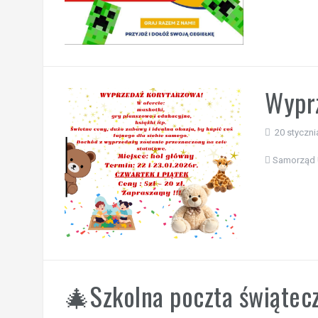
Wyprz
20 styczni
Samorząd 
🎄Szkolna poczta świąte