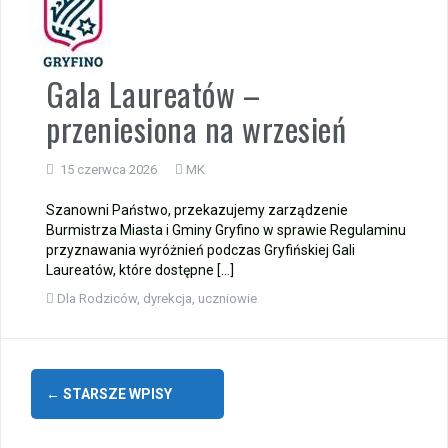
Gala Laureatów –
przeniesiona na wrzesień
15 czerwca 2026
MK
Szanowni Państwo, przekazujemy zarządzenie
Burmistrza Miasta i Gminy Gryfino w sprawie Regulaminu
przyznawania wyróżnień podczas Gryfińskiej Gali
Laureatów, które dostępne […]
Dla Rodziców
,
dyrekcja
,
uczniowie
Nawigacja
←
STARSZE WPISY
po