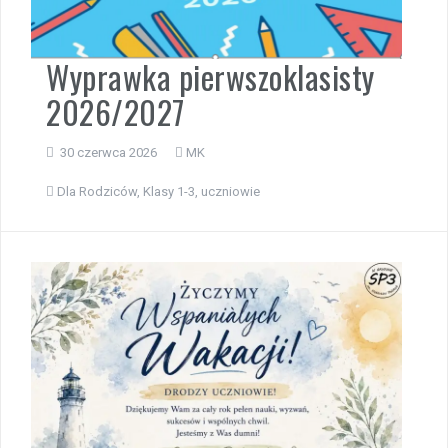
Wyprawka pierwszoklasisty
2026/2027
30 czerwca 2026
MK
Dla Rodziców
,
Klasy 1-3
,
uczniowie