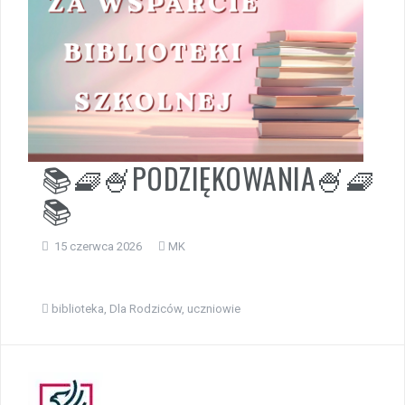
📚🧇🍧PODZIĘKOWANIA🍧🧇
📚
15 czerwca 2026
MK
biblioteka
,
Dla Rodziców
,
uczniowie