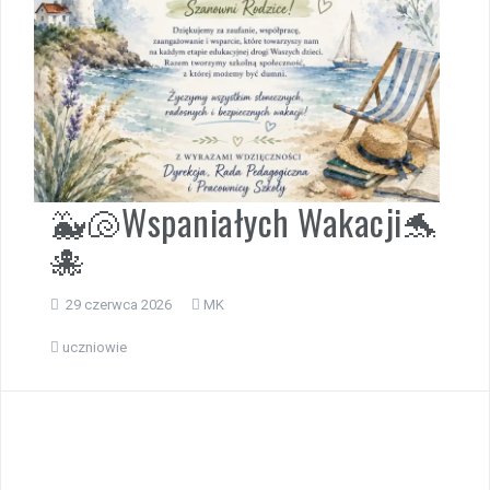
🐳🐚Wspaniałych Wakacji🐬
🐙
29 czerwca 2026
MK
uczniowie