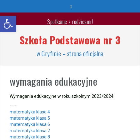
Przeskocz
do
Otwórz pasek narzędzi
treści
Spotkanie z rodzicami!
Szkoła Podstawowa nr 3
Wyprawka pierwszoklasisty 2026/2027
🐳🐚Wspaniałych Wakacji🐬🐙
w Gryfinie – strona oficjalna
List Minister Edukacji na zakończenie roku szkolnego
2025/2026
wymagania edukacyjne
Zakończenie roku szkolnego 2025/2026
Wymagania edukacyjne w roku szkolnym 2023/2024:
Jest takie miejsce
-.-.-
matematyka klasa 4
Warsztaty „Bezpieczne Wakacje”
matematyka klasa 5
matematyka klasa 6
matematyka klasa 7
Zakończenie roku – przydział gabinetów
matematyka klasa 8