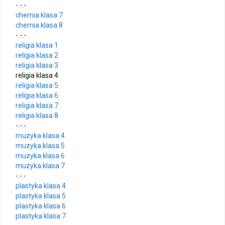
-.-.-
Zakończenie roku – autobusy szkolne
chemia klasa 7
chemia klasa 8
-.-.-
Wycieczka klasy 3b i 3d do Zieleniewa i Kołobrzegu
religia klasa 1
religia klasa 2
„Ostatni zamek „
religia klasa 3
religia klasa 4
religia klasa 5
🌊🏰 Wycieczka do Trójmiasta i Malborka 🏰🌊
religia klasa 6
religia klasa 7
📚🧇🍧PODZIĘKOWANIA🍧🧇📚
religia klasa 8
-.-.-
muzyka klasa 4
Gala Laureatów – przeniesiona na wrzesień
muzyka klasa 5
muzyka klasa 6
Ósme miejsce w województwie i brązowy medal indywidualnie!
muzyka klasa 7
-.-.-
plastyka klasa 4
plastyka klasa 5
plastyka klasa 6
plastyka klasa 7