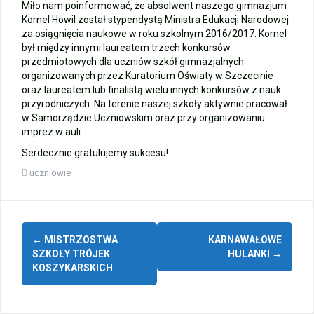
Miło nam poinformować, że absolwent naszego gimnazjum
Zakończenie roku – autobusy szkolne
Kornel Howil został stypendystą Ministra Edukacji Narodowej
za osiągnięcia naukowe w roku szkolnym 2016/2017. Kornel
był między innymi laureatem trzech konkursów
Wycieczka klasy 3b i 3d do Zieleniewa i Kołobrzegu
przedmiotowych dla uczniów szkół gimnazjalnych
organizowanych przez Kuratorium Oświaty w Szczecinie
„Ostatni zamek „
oraz laureatem lub finalistą wielu innych konkursów z nauk
przyrodniczych. Na terenie naszej szkoły aktywnie pracował
w Samorządzie Uczniowskim oraz przy organizowaniu
🌊🏰 Wycieczka do Trójmiasta i Malborka 🏰🌊
imprez w auli.
Serdecznie gratulujemy sukcesu!
📚🧇🍧PODZIĘKOWANIA🍧🧇📚
uczniowie
Gala Laureatów – przeniesiona na wrzesień
Zobacz
Ósme miejsce w województwie i brązowy medal indywidualnie!
←
MISTRZOSTWA
KARNAWAŁOWE
wpisy
SZKOŁY TRÓJEK
HULANKI
→
KOSZYKARSKICH