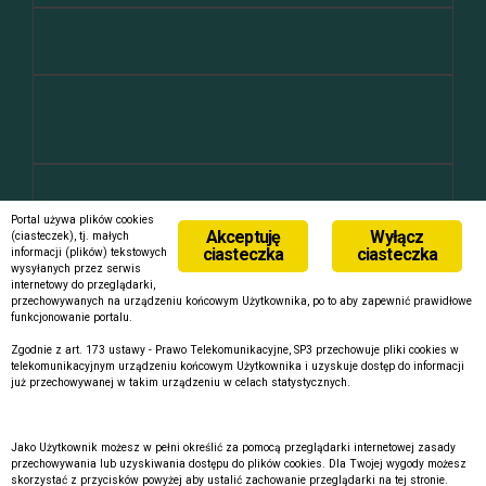
ekipa
Portal używa plików cookies
Akceptuję
Wyłącz
(ciasteczek), tj. małych
ciasteczka
ciasteczka
Zaloguj się
informacji (plików) tekstowych
wysyłanych przez serwis
Kanał wpisów
internetowy do przeglądarki,
Kanał komentarzy
przechowywanych na urządzeniu końcowym Użytkownika, po to aby zapewnić prawidłowe
WordPress.org
funkcjonowanie portalu.
Zgodnie z art. 173 ustawy - Prawo Telekomunikacyjne, SP3 przechowuje pliki cookies w
telekomunikacyjnym urządzeniu końcowym Użytkownika i uzyskuje dostęp do informacji
już przechowywanej w takim urządzeniu w celach statystycznych.
Jako Użytkownik możesz w pełni określić za pomocą przeglądarki internetowej zasady
Dumnie wspierane przez WordPressa
|
Szablon:
FlyMag
by
przechowywania lub uzyskiwania dostępu do plików cookies. Dla Twojej wygody możesz
Themeisle.
skorzystać z przycisków powyżej aby ustalić zachowanie przeglądarki na tej stronie.