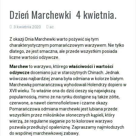
Wycieczka klasy 3b i 3d do Zieleniewa i Kołobrzegu
Dzień Marchewki 4 kwietnia.
„Ostatni zamek „
3 kwietnia 2020
ac
🌊🏰 Wycieczka do Trójmiasta i Malborka 🏰🌊
Z okazji Dnia Marchewki warto pożywić się tym
charakterystycznym pomarańczowym warzywem. Nie tylko
dlatego, ze jest smaczna, ale przede wszystkim posiada
📚🧇🍧PODZIĘKOWANIA🍧🧇📚
liczne wartości odżywcze.
Marchew
to warzywo, którego
właściwości
i
wartości
Gala Laureatów – przeniesiona na wrzesień
odżywcze
doceniano już w starożytnych Chinach. Jednak
wówczas najbardziej znana była odmiana w kolorze białym.
Ósme miejsce w województwie i brązowy medal indywidualnie!
Marchewkę pomarańczową wyhodowali Holendrzy dopiero w
XVII wieku. To właśnie ona do dziś cieszy się największą
popularnością, mimo że na rynku dostępne są także żółte,
Nasi lekkoatleci w czołówce województwa!
czerwone, a nawet ciemnofioletowe i czarne okazy.
Pomarańczowa odmiana marchewki jest lubiana przede
wszystkim przez miłośników słonecznych kąpieli, który
wierzą, że regularne sięganie po to kolorowe warzywo
pozwala przedłużyć opaleniznę. Zapraszamy najmłodszych
do wspólnej marchewkowej zabawy.