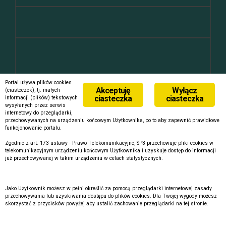
Portal używa plików cookies
Akceptuję
Wyłącz
(ciasteczek), tj. małych
ekipa
ciasteczka
ciasteczka
informacji (plików) tekstowych
wysyłanych przez serwis
internetowy do przeglądarki,
Zaloguj się
przechowywanych na urządzeniu końcowym Użytkownika, po to aby zapewnić prawidłowe
funkcjonowanie portalu.
Kanał wpisów
Kanał komentarzy
Zgodnie z art. 173 ustawy - Prawo Telekomunikacyjne, SP3 przechowuje pliki cookies w
WordPress.org
telekomunikacyjnym urządzeniu końcowym Użytkownika i uzyskuje dostęp do informacji
już przechowywanej w takim urządzeniu w celach statystycznych.
Jako Użytkownik możesz w pełni określić za pomocą przeglądarki internetowej zasady
przechowywania lub uzyskiwania dostępu do plików cookies. Dla Twojej wygody możesz
skorzystać z przycisków powyżej aby ustalić zachowanie przeglądarki na tej stronie.
Dumnie wspierane przez WordPressa
|
Szablon:
FlyMag
by
Themeisle.