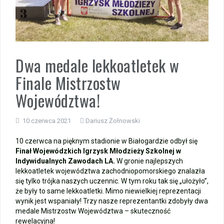
Zakończenie roku – autobusy szkolne
Wycieczka klasy 3b i 3d do Zieleniewa i Kołobrzegu
Dwa medale lekkoatletek w
„Ostatni zamek „
Finale Mistrzostw
🌊🏰 Wycieczka do Trójmiasta i Malborka 🏰🌊
Województwa!
📚🧇🍧PODZIĘKOWANIA🍧🧇📚
10 czerwca 2021
Dariusz Żołnowski
Gala Laureatów – przeniesiona na wrzesień
10 czerwca na pięknym stadionie w Białogardzie odbył się
Finał Wojewódzkich Igrzysk Młodzieży Szkolnej w
Ósme miejsce w województwie i brązowy medal indywidualnie!
Indywidualnych Zawodach LA.
W gronie najlepszych
lekkoatletek województwa zachodniopomorskiego znalazła
się tylko trójka naszych uczennic. W tym roku tak się „ułożyło”,
że były to same lekkoatletki. Mimo niewielkiej reprezentacji
wynik jest wspaniały! Trzy nasze reprezentantki zdobyły dwa
medale Mistrzostw Województwa – skuteczność
rewelacyjna!