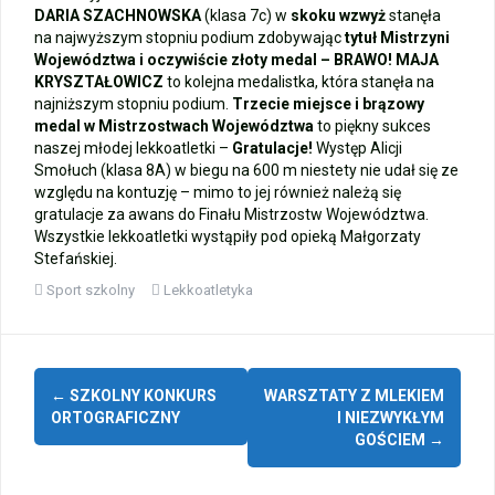
DARIA SZACHNOWSKA
(klasa 7c) w
skoku wzwyż
stanęła
na najwyższym stopniu podium zdobywając
tytuł Mistrzyni
Województwa i oczywiście złoty medal – BRAWO!
MAJA
KRYSZTAŁOWICZ
to kolejna medalistka, która stanęła na
najniższym stopniu podium.
Trzecie miejsce i brązowy
medal w Mistrzostwach Województwa
to piękny sukces
naszej młodej lekkoatletki –
Gratulacje!
Występ Alicji
Smołuch (klasa 8A) w biegu na 600 m niestety nie udał się ze
względu na kontuzję – mimo to jej również należą się
gratulacje za awans do Finału Mistrzostw Województwa.
Wszystkie lekkoatletki wystąpiły pod opieką Małgorzaty
Stefańskiej.
Sport szkolny
Lekkoatletyka
Zobacz
←
SZKOLNY KONKURS
WARSZTATY Z MLEKIEM
wpisy
ORTOGRAFICZNY
I NIEZWYKŁYM
GOŚCIEM
→