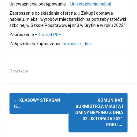
Unieważnienie postępowania –
Unieważnienie nabiał
Zaproszenie do składania ofert na: „: Zakup i dostawa
nabiału, mleka i wyrobów mleczarskich na potrzeby stołówki
szkolnej w Szkole Podstawowej nr 3 w Gryfinie w roku 2022.”
Zaproszenie –
format PDF
Załączniki do zaproszenia:
formularz .doc
dyrekcja
Zobacz
←
KLASOWY STRAGAN
KOMUNIKAT
wpisy
IE…
BURMISTRZA MIASTA I
GMINY GRYFINO Z DNIA
02 LISTOPADA 2021
ROKU
→