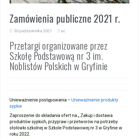
Zakończenie roku – autobusy szkolne
Zamówienia publiczne 2021 r.
Wycieczka klasy 3b i 3d do Zieleniewa i Kołobrzegu
30 października 2021
ac
„Ostatni zamek „
Przetargi organizowane przez
Szkołę Podstawową nr 3 im.
🌊🏰 Wycieczka do Trójmiasta i Malborka 🏰🌊
Noblistów Polskich w Gryfinie
📚🧇🍧PODZIĘKOWANIA🍧🧇📚
Gala Laureatów – przeniesiona na wrzesień
Ósme miejsce w województwie i brązowy medal indywidualnie!
Unieważnienie postępowania –
Unieważnienie produkty
sypkie
Zaproszenie do składania ofert na „ Zakup i dostawa
produktów sypkich, przypraw i przetworów na potrzeby
stołówki szkolnej w Szkole Podstawowej nr 3 w Gryfinie w
roku 2022.