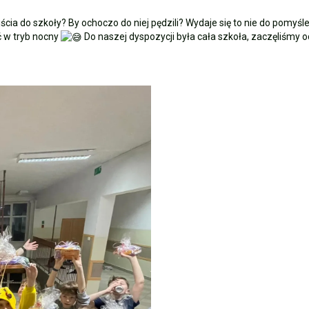
jścia do szkoły? By ochoczo do niej pędzili? Wydaje się to nie do pomyś
ć w tryb nocny
Do naszej dyspozycji była cała szkoła, zaczęliśmy 