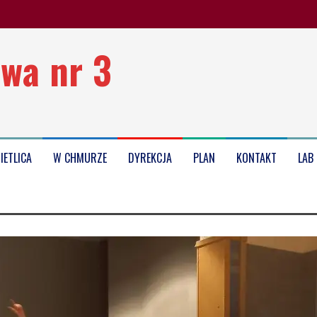
wa nr 3
oku szkolnego 2025/2026
IETLICA
W CHMURZE
DYREKCJA
PLAN
KONTAKT
LAB
Kołobrzegu