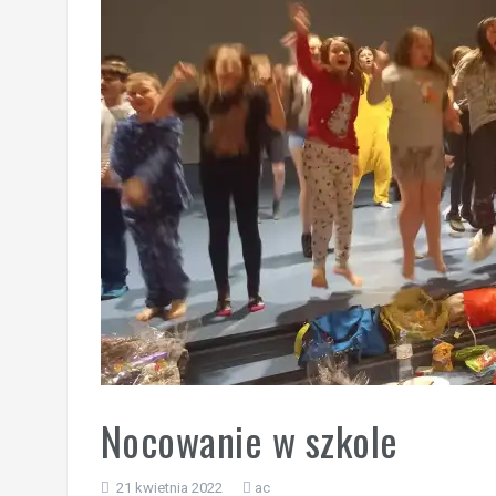
„Ostatni zamek „
🌊🏰 Wycieczka do Trójmiasta i Malbor
📚🧇🍧PODZIĘKOWANIA🍧🧇📚
Gala Laureatów – przeniesiona na wrzesi
Ósme miejsce w województwie i brązowy m
Nasi lekkoatleci w czołówce województwa
Nocowanie w szkole
21 kwietnia 2022
ac