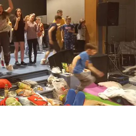
ka 🏰🌊
eń
edal indywidualnie!
!