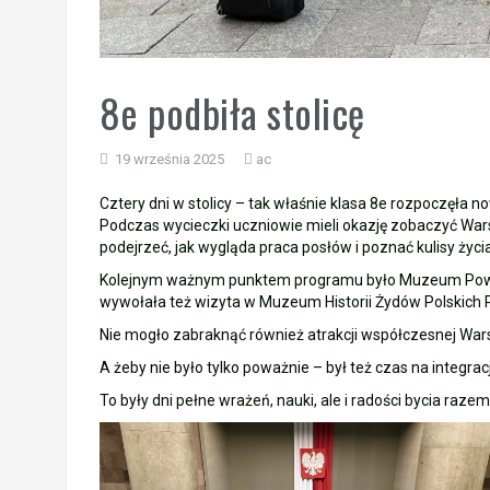
8e podbiła stolicę
19 września 2025
ac
Cztery dni w stolicy – tak właśnie klasa 8e rozpoczęła n
Podczas wycieczki uczniowie mieli okazję zobaczyć Wars
podejrzeć, jak wygląda praca posłów i poznać kulisy życi
Kolejnym ważnym punktem programu było Muzeum Powstani
wywołała też wizyta w Muzeum Historii Żydów Polskich PO
Nie mogło zabraknąć również atrakcji współczesnej Wars
A żeby nie było tylko poważnie – był też czas na integrac
To były dni pełne wrażeń, nauki, ale i radości bycia ra