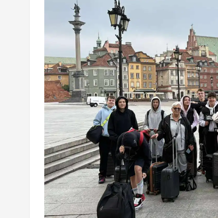
Wycieczka klasy 3b i 3d do Zieleniewa i 
„Ostatni zamek „
🌊🏰 Wycieczka do Trójmiasta i Malbor
📚🧇🍧PODZIĘKOWANIA🍧🧇📚
Gala Laureatów – przeniesiona na wrzesi
Ósme miejsce w województwie i brązowy m