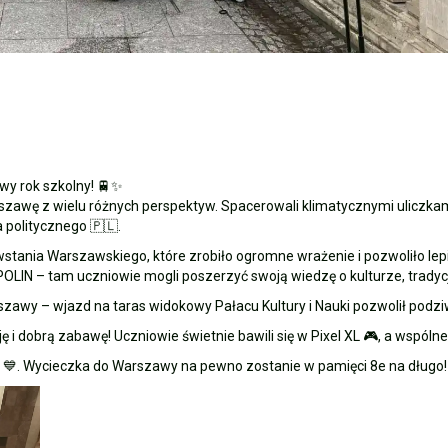
owy rok szkolny! 🚆✨
zawę z wielu różnych perspektyw. Spacerowali klimatycznymi uliczkami
a politycznego 🇵🇱.
a Warszawskiego, które zrobiło ogromne wrażenie i pozwoliło lepiej
LIN – tam uczniowie mogli poszerzyć swoją wiedzę o kulturze, tradycjac
zawy – wjazd na taras widokowy Pałacu Kultury i Nauki pozwolił podzi
ję i dobrą zabawę! Uczniowie świetnie bawili się w Pixel XL 🎮, a wspól
zem 💙. Wycieczka do Warszawy na pewno zostanie w pamięci 8e na długo!