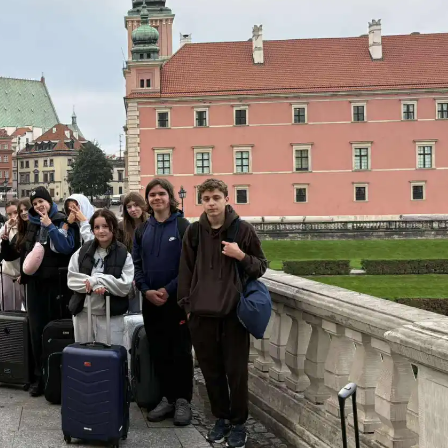
Kołobrzegu
ka 🏰🌊
eń
edal indywidualnie!