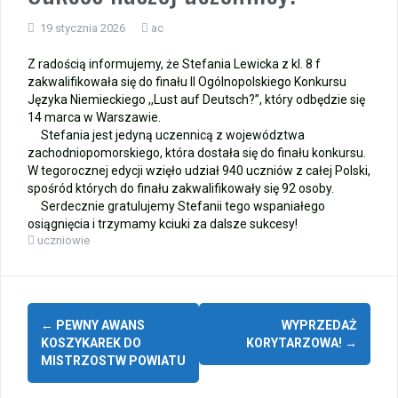
Zakończenie roku – autobusy szkolne
19 stycznia 2026
ac
Z radością informujemy, że Stefania Lewicka z kl. 8 f
Wycieczka klasy 3b i 3d do Zieleniewa i Kołobrzegu
zakwalifikowała się do finału II Ogólnopolskiego Konkursu
Języka Niemieckiego ,,Lust auf Deutsch?”, który odbędzie się
„Ostatni zamek „
14 marca w Warszawie.
Stefania jest jedyną uczennicą z województwa
zachodniopomorskiego, która dostała się do finału konkursu.
🌊🏰 Wycieczka do Trójmiasta i Malborka 🏰🌊
W tegorocznej edycji wzięło udział 940 uczniów z całej Polski,
spośród których do finału zakwalifikowały się 92 osoby.
📚🧇🍧PODZIĘKOWANIA🍧🧇📚
Serdecznie gratulujemy Stefanii tego wspaniałego
osiągnięcia i trzymamy kciuki za dalsze sukcesy!
uczniowie
Gala Laureatów – przeniesiona na wrzesień
Ósme miejsce w województwie i brązowy medal indywidualnie!
Zobacz
←
PEWNY AWANS
WYPRZEDAŻ
wpisy
KOSZYKAREK DO
KORYTARZOWA!
→
MISTRZOSTW POWIATU