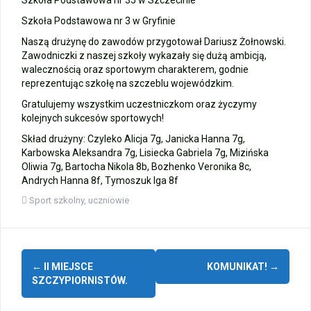
Szkoła Podstawowa nr 3 w Gryfinie
Naszą drużynę do zawodów przygotował Dariusz Żołnowski.
Zawodniczki z naszej szkoły wykazały się dużą ambicją,
walecznością oraz sportowym charakterem, godnie
reprezentując szkołę na szczeblu wojewódzkim.
Gratulujemy wszystkim uczestniczkom oraz życzymy
kolejnych sukcesów sportowych!
Skład drużyny: Czyleko Alicja 7g, Janicka Hanna 7g,
Karbowska Aleksandra 7g, Lisiecka Gabriela 7g, Mizińska
Oliwia 7g, Bartocha Nikola 8b, Bozhenko Veronika 8c,
Andrych Hanna 8f, Tymoszuk Iga 8f
Sport szkolny
,
uczniowie
Zobacz
←
II MIEJSCE
KOMUNIKAT!
→
wpisy
SZCZYPIORNISTÓW.