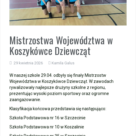
Wycieczka klasy 3b i 3d do Zieleniewa i Kołobrzegu
„Ostatni zamek „
Mistrzostwa Województwa w
🌊🏰 Wycieczka do Trójmiasta i Malborka 🏰🌊
Koszykówce Dziewcząt
📚🧇🍧PODZIĘKOWANIA🍧🧇📚
29 kwietnia 2026
Kamila Galus
Gala Laureatów – przeniesiona na wrzesień
W naszej szkole 29.04. odbyły się finały Mistrzostw
Województwa w Koszykówce Dziewcząt. W zawodach
Ósme miejsce w województwie i brązowy medal indywidualnie!
rywalizowały najlepsze drużyny szkolne z regionu,
prezentując wysoki poziom sportowy oraz ogromne
Nasi lekkoatleci w czołówce województwa!
zaangażowanie.
Klasyfikacja końcowa przedstawia się następująco:
Szkoła Podstawowa nr 16 w Szczecinie
Szkoła Podstawowa nr 10 w Koszalinie
Szkoła Podstawowa nr 35 w Szczecinie