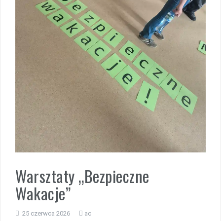
Zakończenie roku – autobusy szkolne
Wycieczka klasy 3b i 3d do Zieleniewa i Kołobrzegu
„Ostatni zamek „
🌊🏰 Wycieczka do Trójmiasta i Malborka 🏰🌊
📚🧇🍧PODZIĘKOWANIA🍧🧇📚
Gala Laureatów – przeniesiona na wrzesień
Ósme miejsce w województwie i brązowy medal indywidualnie!
Warsztaty „Bezpieczne
Wakacje”
25 czerwca 2026
ac