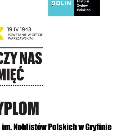
Kołobrzegu
ka 🏰🌊
eń
edal indywidualnie!