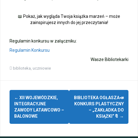
📖
Pokaż, jak wygląda Twoja książka marzeń – może
zainspirujesz innych do jej przeczytania!
Regulamin konkursu w załączniku:
Regulamin Konkursu
Wasze Bibliotekarki
biblioteka
,
uczniowie
Zobacz
←
XII WOJEWÓDZKIE,
BIBLIOTEKA OGŁASZA📣
wpisy
INTEGRACYJNE
KONKURS PLASTYCZNY
ZAWODY LATAWCOWO –
– „ZAKŁADKA DO
BALONOWE
KSIĄŻKI”🔖
→