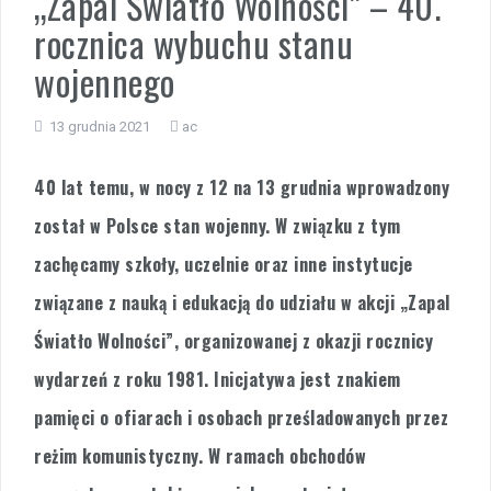
„Zapal Światło Wolności” – 40.
rocznica wybuchu stanu
Wycieczka klasy 3b i 3d do Zieleniewa i Kołobrzegu
wojennego
„Ostatni zamek „
13 grudnia 2021
ac
🌊🏰 Wycieczka do Trójmiasta i Malborka 🏰🌊
40 lat temu, w nocy z 12 na 13 grudnia wprowadzony
📚🧇🍧PODZIĘKOWANIA🍧🧇📚
został w Polsce stan wojenny. W związku z tym
Gala Laureatów – przeniesiona na wrzesień
zachęcamy szkoły, uczelnie oraz inne instytucje
związane z nauką i edukacją do udziału w akcji „Zapal
Ósme miejsce w województwie i brązowy medal indywidualnie!
Światło Wolności”,
organizowanej z okazji rocznicy
Nasi lekkoatleci w czołówce województwa!
wydarzeń z roku 1981. Inicjatywa jest znakiem
pamięci o ofiarach i osobach prześladowanych przez
reżim komunistyczny. W ramach obchodów