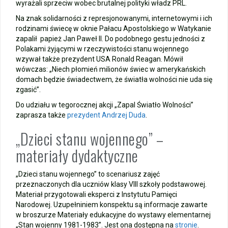
wyrażali sprzeciw wobec brutalnej polityki władz PRL.
Na znak solidarności z represjonowanymi, internetowymi i ich
rodzinami świecę w oknie Pałacu Apostolskiego w Watykanie
zapalił papież Jan Paweł II. Do podobnego gestu jedności z
Polakami żyjącymi w rzeczywistości stanu wojennego
wzywał także prezydent USA Ronald Reagan. Mówił
wówczas: „Niech płomień milionów świec w amerykańskich
domach będzie świadectwem, że światła wolności nie uda się
zgasić”.
Do udziału w tegorocznej akcji „Zapal Światło Wolności”
zaprasza także
prezydent Andrzej Duda
.
„Dzieci stanu wojennego” –
materiały dydaktyczne
„Dzieci stanu wojennego” to scenariusz zajęć
przeznaczonych dla uczniów klasy VIII szkoły podstawowej.
Materiał przygotowali eksperci z Instytutu Pamięci
Narodowej. Uzupełniniem konspektu są informacje zawarte
w broszurze Materiały edukacyjne do wystawy elementarnej
„Stan wojenny 1981-1983”. Jest ona dostępna na
stronie
.