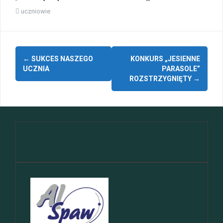
uczniowie
Zobacz
←
SUKCES NASZEGO
KONKURS „JESIENNE
wpisy
UCZNIA
PARASOLE”
ROZSTRZYGNIĘTY
→