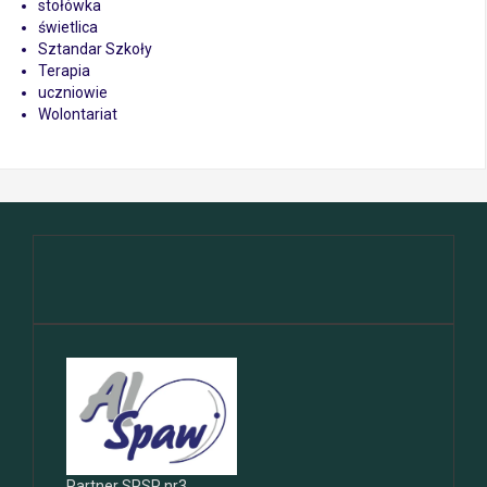
stołówka
świetlica
Sztandar Szkoły
Terapia
uczniowie
Wolontariat
Partner SPSP nr3