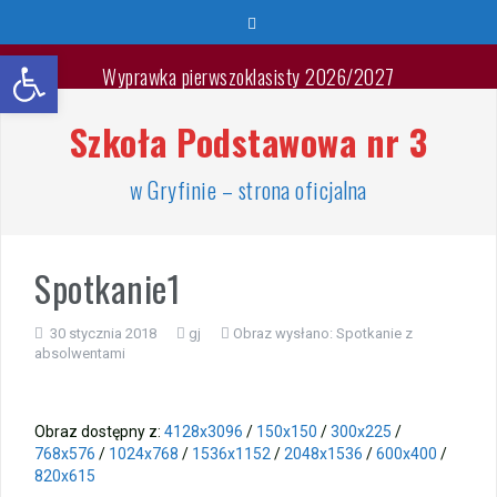
Przeskocz
do
Otwórz pasek narzędzi
treści
Wyprawka pierwszoklasisty 2026/2027
Szkoła Podstawowa nr 3
🐳🐚Wspaniałych Wakacji🐬🐙
List Minister Edukacji na zakończenie roku szkolnego
w Gryfinie – strona oficjalna
2025/2026
Zakończenie roku szkolnego 2025/2026
Spotkanie1
Jest takie miejsce
30 stycznia 2018
gj
Obraz wysłano:
Spotkanie z
absolwentami
Warsztaty „Bezpieczne Wakacje”
Zakończenie roku – przydział gabinetów
Obraz dostępny z:
4128x3096
/
150x150
/
300x225
/
768x576
/
1024x768
/
1536x1152
/
2048x1536
/
600x400
/
Zakończenie roku – autobusy szkolne
820x615