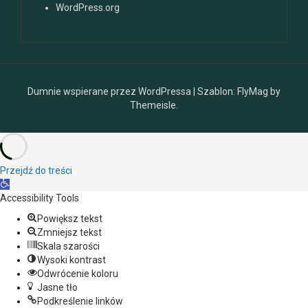
WordPress.org
Dumnie wspierane przez WordPressa
|
Szablon:
FlyMag
by
Themeisle.
Przejdź do treści
O
t
Accessibility Tools
w
Powiększ tekst
ó
Zmniejsz tekst
r
Skala szarości
z
Wysoki kontrast
p
Odwrócenie koloru
a
Jasne tło
s
Podkreślenie linków
e