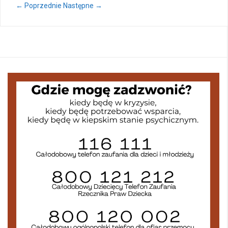
← Poprzednie
Następne →
Zakończenie roku – autobusy szkolne
Wycieczka klasy 3b i 3d do Zieleniewa i Kołobrzegu
„Ostatni zamek „
🌊🏰 Wycieczka do Trójmiasta i Malborka 🏰🌊
📚🧇🍧PODZIĘKOWANIA🍧🧇📚
Gala Laureatów – przeniesiona na wrzesień
Ósme miejsce w województwie i brązowy medal indywidualnie!