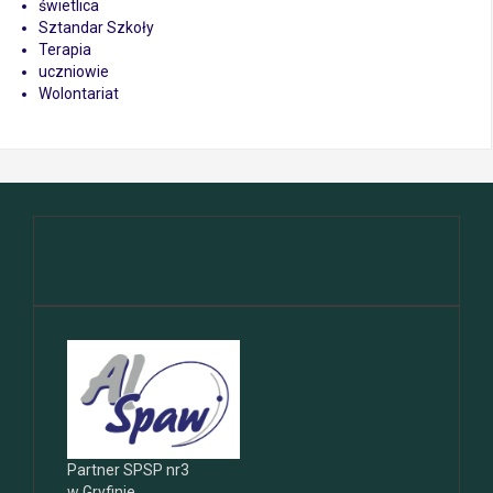
świetlica
Sztandar Szkoły
Terapia
uczniowie
Wolontariat
Partner SPSP nr3
w Gryfinie