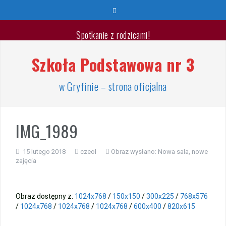
Przeskocz
do
treści
Spotkanie z rodzicami!
Szkoła Podstawowa nr 3
Wyprawka pierwszoklasisty 2026/2027
🐳🐚Wspaniałych Wakacji🐬🐙
w Gryfinie – strona oficjalna
List Minister Edukacji na zakończenie roku szkolnego
2025/2026
IMG_1989
Zakończenie roku szkolnego 2025/2026
15 lutego 2018
czeol
Obraz wysłano:
Nowa sala, nowe
zajęcia
Jest takie miejsce
Warsztaty „Bezpieczne Wakacje”
Obraz dostępny z:
1024x768
/
150x150
/
300x225
/
768x576
/
1024x768
/
1024x768
/
1024x768
/
600x400
/
820x615
Zakończenie roku – przydział gabinetów