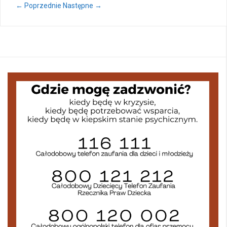
← Poprzednie
Następne →
Wycieczka klasy 3b i 3d do Zieleniewa i Kołobrzegu
„Ostatni zamek „
🌊🏰 Wycieczka do Trójmiasta i Malborka 🏰🌊
📚🧇🍧PODZIĘKOWANIA🍧🧇📚
Gala Laureatów – przeniesiona na wrzesień
Ósme miejsce w województwie i brązowy medal indywidualnie!
Nasi lekkoatleci w czołówce województwa!