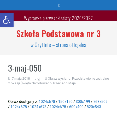
Przeskocz
do
Otwórz pasek narzędzi
treści
Wyprawka pierwszoklasisty 2026/2027
Szkoła Podstawowa nr 3
🐳🐚Wspaniałych Wakacji🐬🐙
List Minister Edukacji na zakończenie roku szkolnego
w Gryfinie – strona oficjalna
2025/2026
Zakończenie roku szkolnego 2025/2026
3-maj-050
Jest takie miejsce
7 maja 2018
gj
Obraz wysłano:
Przedstawienie teatralne
z okazji Święta Narodowego Trzeciego Maja
Warsztaty „Bezpieczne Wakacje”
Zakończenie roku – przydział gabinetów
Obraz dostępny z:
1024x678
/
150x150
/
300x199
/
768x509
/
1024x678
/
1024x678
/
1024x678
/
600x400
/
820x543
Zakończenie roku – autobusy szkolne