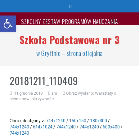
Przeskocz
do
Otwórz pasek narzędzi
treści
SZKOLNY ZESTAW PROGRAMÓW NAUCZANIA
Szkoła Podstawowa nr 3
Spotkanie z rodzicami!
Wyprawka pierwszoklasisty 2026/2027
w Gryfinie – strona oficjalna
🐳🐚Wspaniałych Wakacji🐬🐙
20181211_110409
List Minister Edukacji na zakończenie roku szkolnego
2025/2026
11 grudnia 2018
sm
Obraz wysłano:
Warsztaty o
niemarnowaniu żywności.
Zakończenie roku szkolnego 2025/2026
Jest takie miejsce
Obraz dostępny z:
744x1240
/
150x150
/
180x300
/
744x1240
/
614x1024
/
744x1240
/
744x1240
/
600x400
/
Warsztaty „Bezpieczne Wakacje”
744x1240