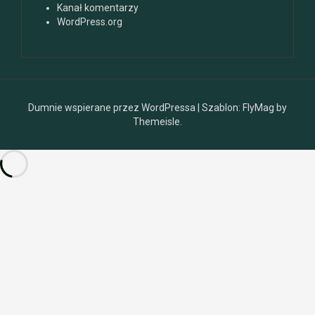
Kanał komentarzy
WordPress.org
Dumnie wspierane przez WordPressa
|
Szablon:
FlyMag
by
Themeisle.