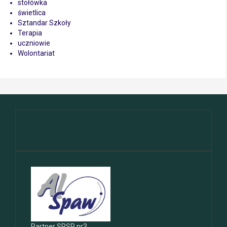
stołówka
świetlica
Sztandar Szkoły
Terapia
uczniowie
Wolontariat
Partner SPSP nr3