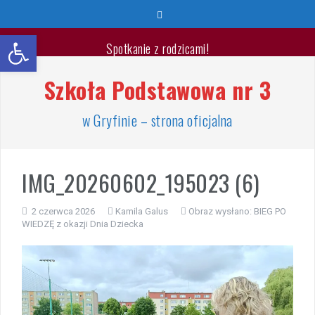
Przeskocz
do
Otwórz pasek narzędzi
treści
Spotkanie z rodzicami!
Szkoła Podstawowa nr 3
Wyprawka pierwszoklasisty 2026/2027
🐳🐚Wspaniałych Wakacji🐬🐙
w Gryfinie – strona oficjalna
List Minister Edukacji na zakończenie roku szkolnego
2025/2026
IMG_20260602_195023 (6)
Zakończenie roku szkolnego 2025/2026
2 czerwca 2026
Kamila Galus
Obraz wysłano:
BIEG PO
WIEDZĘ z okazji Dnia Dziecka
Jest takie miejsce
Warsztaty „Bezpieczne Wakacje”
Zakończenie roku – przydział gabinetów