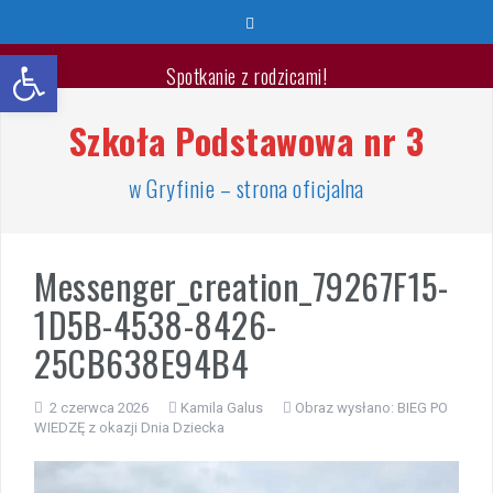
Przeskocz
do
Otwórz pasek narzędzi
treści
Spotkanie z rodzicami!
Szkoła Podstawowa nr 3
Wyprawka pierwszoklasisty 2026/2027
🐳🐚Wspaniałych Wakacji🐬🐙
w Gryfinie – strona oficjalna
List Minister Edukacji na zakończenie roku szkolnego
2025/2026
Messenger_creation_79267F15-
1D5B-4538-8426-
Zakończenie roku szkolnego 2025/2026
25CB638E94B4
Jest takie miejsce
2 czerwca 2026
Kamila Galus
Obraz wysłano:
BIEG PO
Warsztaty „Bezpieczne Wakacje”
WIEDZĘ z okazji Dnia Dziecka
Zakończenie roku – przydział gabinetów