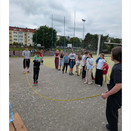
Zakończenie roku – autobusy szkolne
Wycieczka klasy 3b i 3d do Zieleniewa i Kołobrzegu
„Ostatni zamek „
🌊🏰 Wycieczka do Trójmiasta i Malborka 🏰🌊
📚🧇🍧PODZIĘKOWANIA🍧🧇📚
Gala Laureatów – przeniesiona na wrzesień
Ósme miejsce w województwie i brązowy medal indywidualnie!