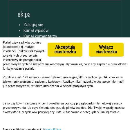
ekipa
Zaloguj się
Kanał wpisów
Kanał komentarzy
WordPress.org
Portal używa plików cookies
Akceptuję
Wyłącz
(ciasteczek), tj. małych
ciasteczka
ciasteczka
informacji (plików) tekstowych
wysyłanych przez serwis
internetowy do przeglądarki,
przechowywanych na urządzeniu końcowym Użytkownika, po to aby zapewnić prawidłowe
funkcjonowanie portalu.
Dumnie wspierane przez WordPressa
|
Szablon:
FlyMag
by
Zgodnie z art. 173 ustawy - Prawo Telekomunikacyjne, SP3 przechowuje pliki cookies w
telekomunikacyjnym urządzeniu końcowym Użytkownika i uzyskuje dostęp do informacji
Themeisle.
już przechowywanej w takim urządzeniu w celach statystycznych.
Jako Użytkownik możesz w pełni określić za pomocą przeglądarki internetowej zasady
przechowywania lub uzyskiwania dostępu do plików cookies. Dla Twojej wygody możesz
skorzystać z przycisków powyżej aby ustalić zachowanie przeglądarki na tej stronie.
Nasza polityka prywatności:
Privacy Policy