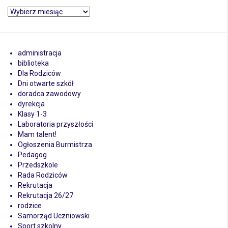
Archiwa
administracja
biblioteka
Dla Rodziców
Dni otwarte szkół
doradca zawodowy
dyrekcja
Klasy 1-3
Laboratoria przyszłości
Mam talent!
Ogłoszenia Burmistrza
Pedagog
Przedszkole
Rada Rodziców
Rekrutacja
Rekrutacja 26/27
rodzice
Samorząd Uczniowski
Sport szkolny