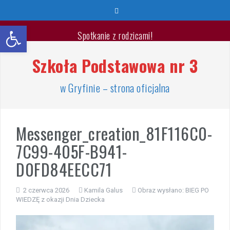
Przeskocz
do
Otwórz pasek narzędzi
treści
Spotkanie z rodzicami!
Szkoła Podstawowa nr 3
Wyprawka pierwszoklasisty 2026/2027
🐳🐚Wspaniałych Wakacji🐬🐙
w Gryfinie – strona oficjalna
List Minister Edukacji na zakończenie roku szkolnego
2025/2026
Messenger_creation_81F116C0-
7C99-405F-B941-
Zakończenie roku szkolnego 2025/2026
D0FD84EECC71
Jest takie miejsce
2 czerwca 2026
Kamila Galus
Obraz wysłano:
BIEG PO
Warsztaty „Bezpieczne Wakacje”
WIEDZĘ z okazji Dnia Dziecka
Zakończenie roku – przydział gabinetów