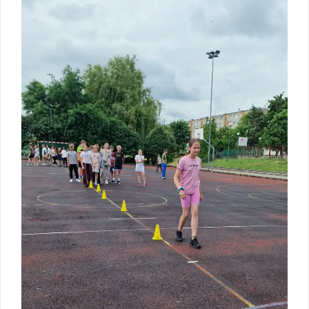
Zakończenie roku – autobusy szkolne
Wycieczka klasy 3b i 3d do Zieleniewa i Kołobrzegu
„Ostatni zamek „
🌊🏰 Wycieczka do Trójmiasta i Malborka 🏰🌊
📚🧇🍧PODZIĘKOWANIA🍧🧇📚
Gala Laureatów – przeniesiona na wrzesień
Ósme miejsce w województwie i brązowy medal indywidualnie!