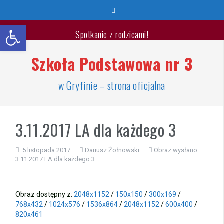
Przeskocz
do
Otwórz pasek narzędzi
treści
Spotkanie z rodzicami!
Szkoła Podstawowa nr 3
Wyprawka pierwszoklasisty 2026/2027
🐳🐚Wspaniałych Wakacji🐬🐙
w Gryfinie – strona oficjalna
List Minister Edukacji na zakończenie roku szkolnego
2025/2026
3.11.2017 LA dla każdego 3
Zakończenie roku szkolnego 2025/2026
5 listopada 2017
Dariusz Żołnowski
Obraz wysłano:
3.11.2017 LA dla każdego 3
Jest takie miejsce
Warsztaty „Bezpieczne Wakacje”
Obraz dostępny z:
2048x1152
/
150x150
/
300x169
/
768x432
/
1024x576
/
1536x864
/
2048x1152
/
600x400
/
Zakończenie roku – przydział gabinetów
820x461