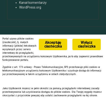
Kanał komentarzy
WordPress.org
Dumnie wspierane przez WordPressa
|
Szablon:
FlyMag
by
Portal używa plików cookies
Themeisle.
Akceptuję
Wyłącz
(ciasteczek), tj. małych
ciasteczka
ciasteczka
informacji (plików) tekstowych
wysyłanych przez serwis
internetowy do przeglądarki,
przechowywanych na urządzeniu końcowym Użytkownika, po to aby zapewnić prawidłowe
funkcjonowanie portalu.
Zgodnie z art. 173 ustawy - Prawo Telekomunikacyjne, SP3 przechowuje pliki cookies w
telekomunikacyjnym urządzeniu końcowym Użytkownika i uzyskuje dostęp do informacji
już przechowywanej w takim urządzeniu w celach statystycznych.
Jako Użytkownik możesz w pełni określić za pomocą przeglądarki internetowej zasady
przechowywania lub uzyskiwania dostępu do plików cookies. Dla Twojej wygody możesz
skorzystać z przycisków powyżej aby ustalić zachowanie przeglądarki na tej stronie.