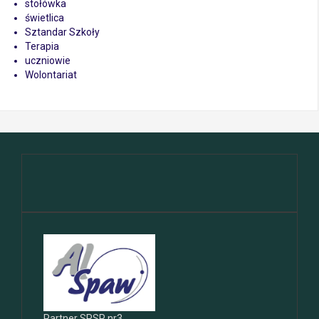
stołówka
świetlica
Sztandar Szkoły
Terapia
uczniowie
Wolontariat
Partner SPSP nr3