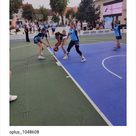
Zakończenie roku – autobusy szkolne
Wycieczka klasy 3b i 3d do Zieleniewa i Kołobrzegu
„Ostatni zamek „
🌊🏰 Wycieczka do Trójmiasta i Malborka 🏰🌊
📚🧇🍧PODZIĘKOWANIA🍧🧇📚
Gala Laureatów – przeniesiona na wrzesień
Ósme miejsce w województwie i brązowy medal indywidualnie!
oplus_1048608