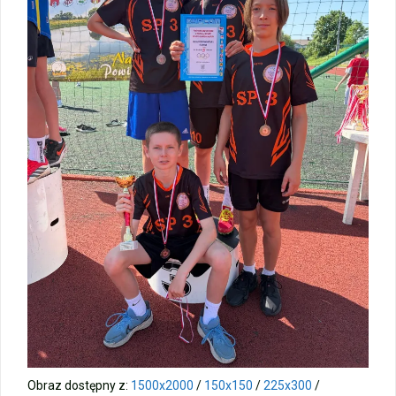
Wycieczka klasy 3b i 3d do Zieleniewa i Kołobrzegu
„Ostatni zamek „
🌊🏰 Wycieczka do Trójmiasta i Malborka 🏰🌊
📚🧇🍧PODZIĘKOWANIA🍧🧇📚
Gala Laureatów – przeniesiona na wrzesień
Ósme miejsce w województwie i brązowy medal indywidualnie!
Nasi lekkoatleci w czołówce województwa!
Obraz dostępny z:
1500x2000
/
150x150
/
225x300
/