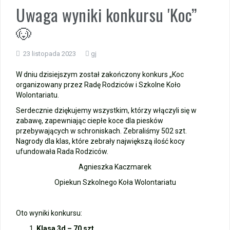
Uwaga wyniki konkursu 'Koc”
Wycieczka klasy 3b i 3d do Zieleniewa i Kołobrzegu
🐶
„Ostatni zamek „
23 listopada 2023
gj
🌊🏰 Wycieczka do Trójmiasta i Malborka 🏰🌊
W dniu dzisiejszym został zakończony konkurs „Koc
organizowany przez Radę Rodziców i Szkolne Koło
📚🧇🍧PODZIĘKOWANIA🍧🧇📚
Wolontariatu.
Serdecznie dziękujemy wszystkim, którzy włączyli się w
Gala Laureatów – przeniesiona na wrzesień
zabawę, zapewniając ciepłe koce dla piesków
przebywających w schroniskach. Zebraliśmy 502 szt.
Ósme miejsce w województwie i brązowy medal indywidualnie!
Nagrody dla klas, które zebrały największą ilość kocy
ufundowała Rada Rodziców.
Nasi lekkoatleci w czołówce województwa!
Agnieszka Kaczmarek
Opiekun Szkolnego Koła Wolontariatu
Oto wyniki konkursu:
Klasa 3d – 70 szt.