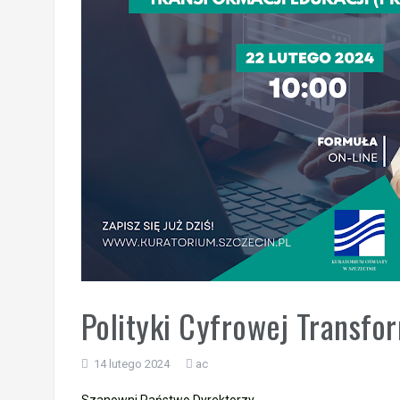
Wycieczka klasy 3b i 3d do Zieleniewa i 
„Ostatni zamek „
🌊🏰 Wycieczka do Trójmiasta i Malbor
📚🧇🍧PODZIĘKOWANIA🍧🧇📚
Gala Laureatów – przeniesiona na wrzesi
Ósme miejsce w województwie i brązowy m
Polityki Cyfrowej Transfor
14 lutego 2024
ac