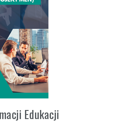
Kołobrzegu
ka 🏰🌊
eń
edal indywidualnie!
macji Edukacji