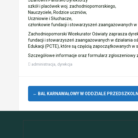
Szanowni Państwo Dyrektorzy
szkół i placówek woj. zachodniopomorskiego,
Nauczyciele, Rodzice uczniów,
Uczniowie i Słuchacze,
członkowie fundacji i stowarzyszeń zaangażowanych w 
Zachodniopomorski Wicekurator Oświaty zaprasza dyrek
fundacji i stowarzyszeń zaangażowanych w działania oś
Edukacji (PCTE), które są częścią zapoczątkowanych w s
Szczegółowe informacje oraz formularz zgłoszeniowy z
administracja
,
dyrekcja
Zobacz
←
BAL KARNAWAŁOWY W ODDZIALE PRZEDSZKOL
wpisy