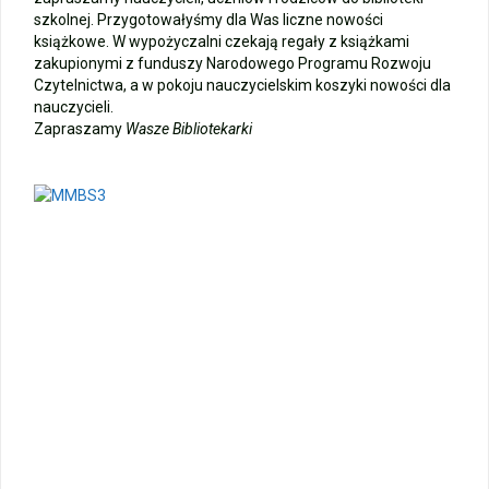
szkolnej. Przygotowałyśmy dla Was liczne nowości
Zakończenie roku – autobusy szkolne
książkowe. W wypożyczalni czekają regały z książkami
zakupionymi z funduszy Narodowego Programu Rozwoju
Wycieczka klasy 3b i 3d do Zieleniewa i Kołobrzegu
Czytelnictwa, a w pokoju nauczycielskim koszyki nowości dla
nauczycieli.
Zapraszamy
Wasze Bibliotekarki
„Ostatni zamek „
🌊🏰 Wycieczka do Trójmiasta i Malborka 🏰🌊
📚🧇🍧PODZIĘKOWANIA🍧🧇📚
Gala Laureatów – przeniesiona na wrzesień
Ósme miejsce w województwie i brązowy medal indywidualnie!