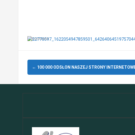
uczniowie
Zobacz
←
100 000 ODSŁON NASZEJ STRONY INTERNETOWE
wpisy