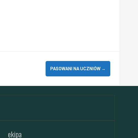
PASOWANI NA UCZNIÓW
→
ekipa