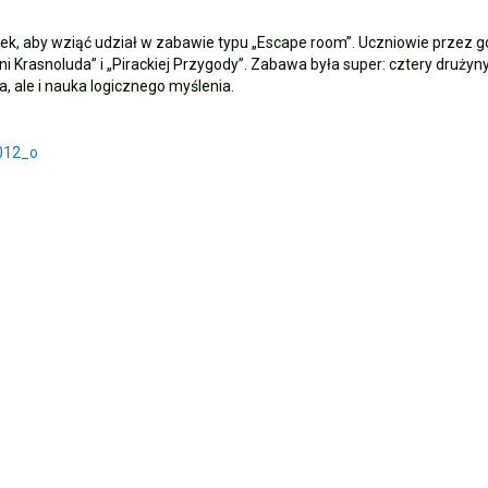
Kołobrzegu
ek, aby wziąć udział w zabawie typu „Escape room”. Uczniowie przez go
ni Krasnoluda” i „Pirackiej Przygody”. Zabawa była super: cztery druży
, ale i nauka logicznego myślenia.
ka 🏰🌊
eń
edal indywidualnie!