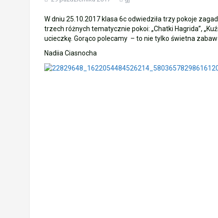
Wycieczka klasy 3b i 3d do Zieleniewa i 
W dniu 25.10.2017 klasa 6c odwiedziła trzy pokoje zagad
trzech różnych tematycznie pokoi: „Chatki Hagrida”, „Kuź
„Ostatni zamek „
ucieczkę. Gorąco polecamy – to nie tylko świetna zabawa
Nadiia Ciasnocha
🌊🏰 Wycieczka do Trójmiasta i Malbor
📚🧇🍧PODZIĘKOWANIA🍧🧇📚
Gala Laureatów – przeniesiona na wrzesi
Ósme miejsce w województwie i brązowy m