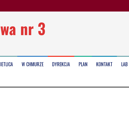
wa nr 3
oku szkolnego 2025/2026
IETLICA
W CHMURZE
DYREKCJA
PLAN
KONTAKT
LAB