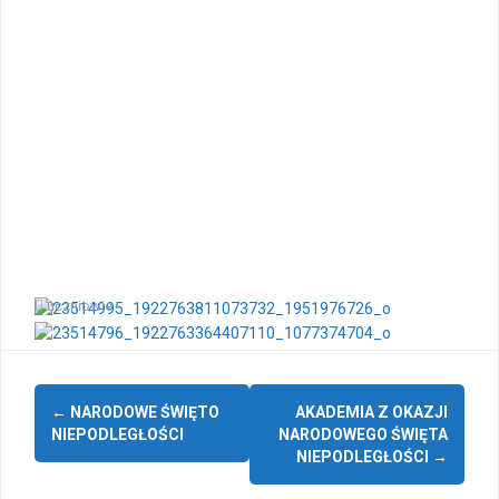
uczniowie
Zobacz
←
NARODOWE ŚWIĘTO
AKADEMIA Z OKAZJI
wpisy
NIEPODLEGŁOŚCI
NARODOWEGO ŚWIĘTA
NIEPODLEGŁOŚCI
→