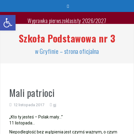
Przeskocz
do
Otwórz pasek narzędzi
treści
Wyprawka pierwszoklasisty 2026/2027
Szkoła Podstawowa nr 3
🐳🐚Wspaniałych Wakacji🐬🐙
List Minister Edukacji na zakończenie roku szkolnego
w Gryfinie – strona oficjalna
2025/2026
Zakończenie roku szkolnego 2025/2026
Jest takie miejsce
Mali patrioci
Warsztaty „Bezpieczne Wakacje”
12 listopada 2017
gj
Zakończenie roku – przydział gabinetów
„Kto ty jesteś – Polak mały…”
11 listopada…
Zakończenie roku – autobusy szkolne
Niepodległość bez wątpienia jest czymś ważnym, o czym