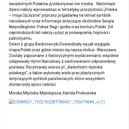
świadomych Polaków przekonywać nie trzeba. Natomiast
Wycieczka klasy 3b i 3d do Zieleniewa i Kołobrzegu
dzieci należy wprowadzać w tematykę uroczystości „Polska
– moja Ojczyzna” poprzez pogadankę na temat symboli
narodowych oraz informacje dotyczące obchodów Święta
„Ostatni zamek „
Niepodległości. Pokaz flagi i godła oraz konturu Polski. Od
najmłodszych lat należy uczyć je poświęcania, hojności i
🌊🏰 Wycieczka do Trójmiasta i Malborka 🏰🌊
patriotyzmu.
Dzieci z grupy Biedroneczki Dowiedziały się jak wygląda
mapa Polski oraz gdzie mieści się nasza stolica -Warszawa.
📚🧇🍧PODZIĘKOWANIA🍧🧇📚
Zostały zapoznane z historycznymi wydarzeniami, wspólnie
odśpiewały Hymn Narodowy z zachowaniem odpowiedniej
Gala Laureatów – przeniesiona na wrzesień
postawy. Recytowały wiersz pt. „Katechizm dziecka
polskiego”, a także wykonały wiele prac plastycznych
Ósme miejsce w województwie i brązowy medal indywidualnie!
dotyczących symboli państwowych, które wszystkim
dostarczyły sporo radości.
Nasi lekkoatleci w czołówce województwa!
Monika Młyńska-Małolepsza, Kamila Prokowska