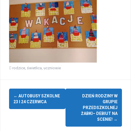
rodzice
,
świetlica
,
uczniowie
Zobacz
←
AUTOBUSY SZKOLNE
DZIEŃ RODZINY W
wpisy
23 I 24 CZERWCA
GRUPIE
PRZEDSZKOLNEJ
ŻABKI– DEBIUT NA
SCENIE!
→