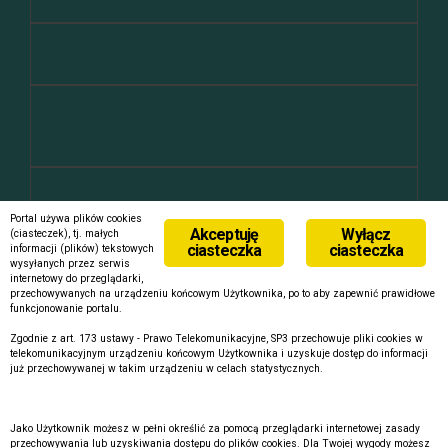
ekipa
Portal używa plików cookies
Akceptuję
Wyłącz
(ciasteczek), tj. małych
ciasteczka
ciasteczka
Zaloguj się
informacji (plików) tekstowych
wysyłanych przez serwis
Kanał wpisów
internetowy do przeglądarki,
Kanał komentarzy
przechowywanych na urządzeniu końcowym Użytkownika, po to aby zapewnić prawidłowe
WordPress.org
funkcjonowanie portalu.
Zgodnie z art. 173 ustawy - Prawo Telekomunikacyjne, SP3 przechowuje pliki cookies w
telekomunikacyjnym urządzeniu końcowym Użytkownika i uzyskuje dostęp do informacji
już przechowywanej w takim urządzeniu w celach statystycznych.
Jako Użytkownik możesz w pełni określić za pomocą przeglądarki internetowej zasady
Dumnie wspierane przez WordPressa
|
Szablon:
FlyMag
by
przechowywania lub uzyskiwania dostępu do plików cookies. Dla Twojej wygody możesz