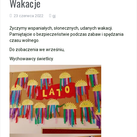
Wakacje
Zakończenie roku – autobusy szkolne
23 czerwca 2022
gj
Wycieczka klasy 3b i 3d do Zieleniewa i Kołobrzegu
Życzymy wspaniałych, słonecznych, udanych wakacji.
Pamiętajcie o bezpieczeństwie podczas zabaw i spędzania
„Ostatni zamek „
czasu wolnego.
Do zobaczenia we wrześniu,
🌊🏰 Wycieczka do Trójmiasta i Malborka 🏰🌊
Wychowawcy świetlicy.
📚🧇🍧PODZIĘKOWANIA🍧🧇📚
Gala Laureatów – przeniesiona na wrzesień
Ósme miejsce w województwie i brązowy medal indywidualnie!