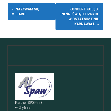
Zobacz
Zakończenie roku – autobusy szkolne
←
NAZYWAM SIĘ
KONCERT KOLĘD I
wpisy
MILIARD
PIEŚNI ŚWIĄTECZNYCH
Wycieczka klasy 3b i 3d do Zieleniewa i Kołobrzegu
W OSTATNIM DNIU
KARNAWAŁU
→
„Ostatni zamek „
🌊🏰 Wycieczka do Trójmiasta i Malborka 🏰🌊
📚🧇🍧PODZIĘKOWANIA🍧🧇📚
Gala Laureatów – przeniesiona na wrzesień
Ósme miejsce w województwie i brązowy medal indywidualnie!
Partner SPSP nr3
w Gryfinie