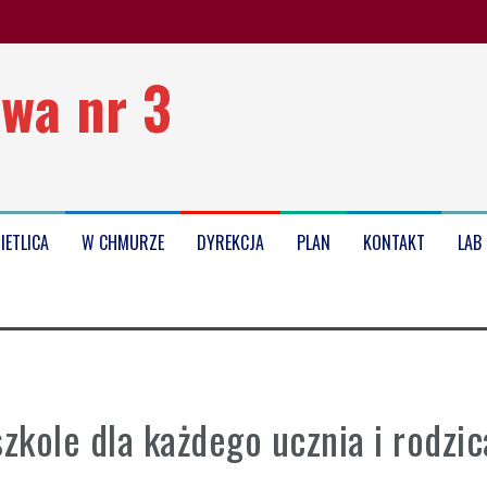
wa nr 3
oku szkolnego 2025/2026
IETLICA
W CHMURZE
DYREKCJA
PLAN
KONTAKT
LAB
kole dla każdego ucznia i rodzic