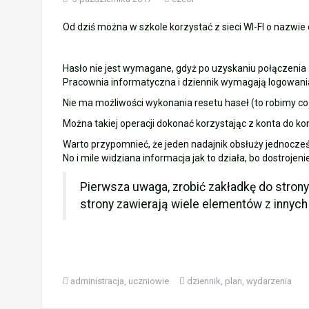
Wycieczka klasy 3b i 3d do Zieleniewa i 
Od dziś można w szkole korzystać z sieci WI-FI o nazwie 
„Ostatni zamek „
Hasło nie jest wymagane, gdyż po uzyskaniu połączenia z 
🌊🏰 Wycieczka do Trójmiasta i Malbor
Pracownia informatyczna i dziennik wymagają logowania
Nie ma możliwości wykonania resetu haseł (to robimy co 30
📚🧇🍧PODZIĘKOWANIA🍧🧇📚
Można takiej operacji dokonać korzystając z konta do ko
Warto przypomnieć, że jeden nadajnik obsłuży jednocześn
Gala Laureatów – przeniesiona na wrzesi
No i mile widziana informacja jak to działa, bo dostrojen
Ósme miejsce w województwie i brązowy m
Pierwsza uwaga, zrobić zakładkę do stron
strony zawierają wiele elementów z innych
administracja
,
uczniowie
dziennik
,
plan
,
wydarzenia