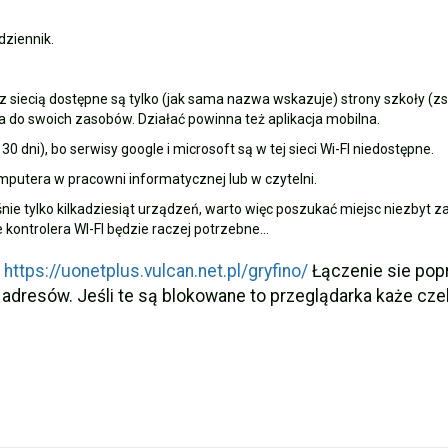
Kołobrzegu
dziennik.
siecią dostępne są tylko (jak sama nazwa wskazuje) strony szkoły (zsgr
ka 🏰🌊
 do swoich zasobów. Działać powinna też aplikacja mobilna.
 dni), bo serwisy google i microsoft są w tej sieci Wi-FI niedostępne.
mputera w pracowni informatycznej lub w czytelni.
ie tylko kilkadziesiąt urządzeń, warto więc poszukać miejsc niezbyt z
eń
ie kontrolera WI-FI będzie raczej potrzebne…
edal indywidualnie!
y
https://uonetplus.vulcan.net.pl/gryfino/
Łączenie sie popr
 adresów. Jeśli te są blokowane to przeglądarka każe cze