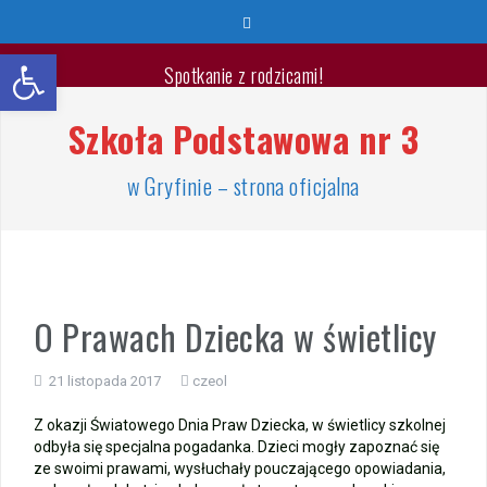
Przeskocz
do
Otwórz pasek narzędzi
treści
Spotkanie z rodzicami!
Szkoła Podstawowa nr 3
Wyprawka pierwszoklasisty 2026/2027
🐳🐚Wspaniałych Wakacji🐬🐙
w Gryfinie – strona oficjalna
List Minister Edukacji na zakończenie roku szkolnego
2025/2026
Zakończenie roku szkolnego 2025/2026
O Prawach Dziecka w świetlicy
Jest takie miejsce
21 listopada 2017
czeol
Warsztaty „Bezpieczne Wakacje”
Z okazji Światowego Dnia Praw Dziecka, w świetlicy szkolnej
odbyła się specjalna pogadanka. Dzieci mogły zapoznać się
Zakończenie roku – przydział gabinetów
ze swoimi prawami, wysłuchały pouczającego opowiadania,