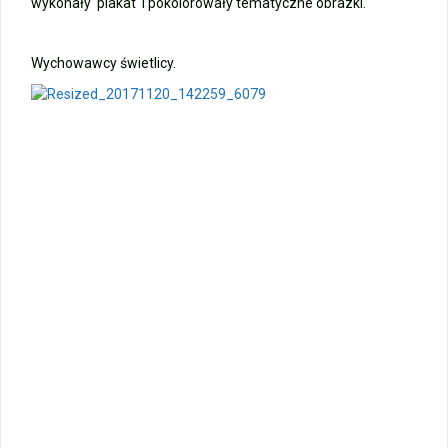
wykonały plakat i pokolorowały tematyczne obrazki.
Zakończenie roku – autobusy szkolne
Wychowawcy świetlicy.
Wycieczka klasy 3b i 3d do Zieleniewa i Kołobrzegu
„Ostatni zamek „
🌊🏰 Wycieczka do Trójmiasta i Malborka 🏰🌊
📚🧇🍧PODZIĘKOWANIA🍧🧇📚
Gala Laureatów – przeniesiona na wrzesień
Ósme miejsce w województwie i brązowy medal indywidualnie!