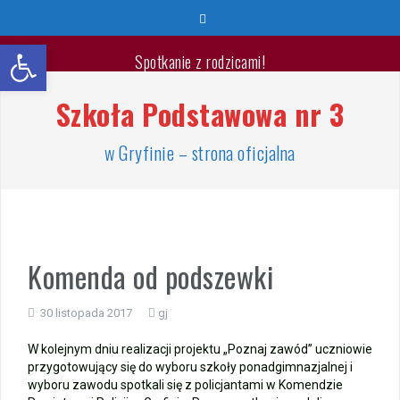
Przeskocz
do
Otwórz pasek narzędzi
treści
Spotkanie z rodzicami!
Szkoła Podstawowa nr 3
Wyprawka pierwszoklasisty 2026/2027
🐳🐚Wspaniałych Wakacji🐬🐙
w Gryfinie – strona oficjalna
List Minister Edukacji na zakończenie roku szkolnego
2025/2026
Zakończenie roku szkolnego 2025/2026
Komenda od podszewki
Jest takie miejsce
30 listopada 2017
gj
Warsztaty „Bezpieczne Wakacje”
W kolejnym dniu realizacji projektu „Poznaj zawód” uczniowie
przygotowujący się do wyboru szkoły ponadgimnazjalnej i
Zakończenie roku – przydział gabinetów
wyboru zawodu spotkali się z policjantami w Komendzie