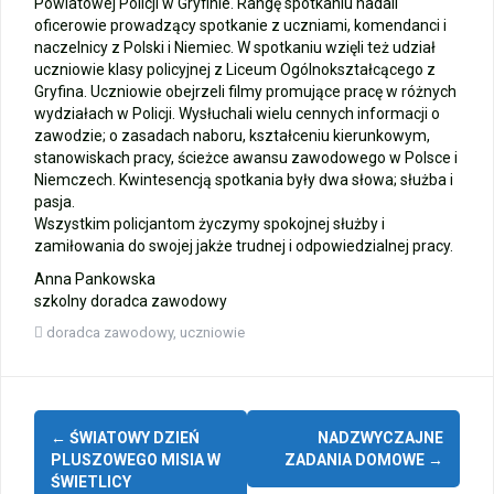
Powiatowej Policji w Gryfinie. Rangę spotkaniu nadali
oficerowie prowadzący spotkanie z uczniami, komendanci i
Zakończenie roku – autobusy szkolne
naczelnicy z Polski i Niemiec. W spotkaniu wzięli też udział
uczniowie klasy policyjnej z Liceum Ogólnokształcącego z
Wycieczka klasy 3b i 3d do Zieleniewa i Kołobrzegu
Gryfina. Uczniowie obejrzeli filmy promujące pracę w różnych
wydziałach w Policji. Wysłuchali wielu cennych informacji o
zawodzie; o zasadach naboru, kształceniu kierunkowym,
„Ostatni zamek „
stanowiskach pracy, ścieżce awansu zawodowego w Polsce i
Niemczech. Kwintesencją spotkania były dwa słowa; służba i
🌊🏰 Wycieczka do Trójmiasta i Malborka 🏰🌊
pasja.
Wszystkim policjantom życzymy spokojnej służby i
zamiłowania do swojej jakże trudnej i odpowiedzialnej pracy.
📚🧇🍧PODZIĘKOWANIA🍧🧇📚
Anna Pankowska
Gala Laureatów – przeniesiona na wrzesień
szkolny doradca zawodowy
doradca zawodowy
,
uczniowie
Ósme miejsce w województwie i brązowy medal indywidualnie!
Zobacz
←
ŚWIATOWY DZIEŃ
NADZWYCZAJNE
wpisy
PLUSZOWEGO MISIA W
ZADANIA DOMOWE
→
ŚWIETLICY