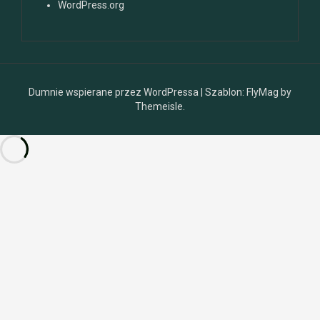
WordPress.org
Dumnie wspierane przez WordPressa
|
Szablon:
FlyMag
by
Themeisle.