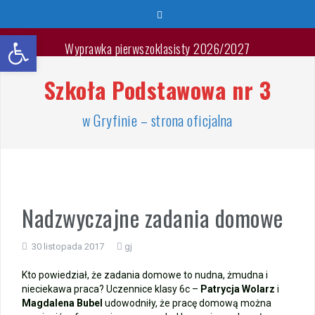
Przeskocz
do
Otwórz pasek narzędzi
treści
Wyprawka pierwszoklasisty 2026/2027
Szkoła Podstawowa nr 3
🐳🐚Wspaniałych Wakacji🐬🐙
List Minister Edukacji na zakończenie roku szkolnego
w Gryfinie – strona oficjalna
2025/2026
Zakończenie roku szkolnego 2025/2026
Jest takie miejsce
Nadzwyczajne zadania domowe
Warsztaty „Bezpieczne Wakacje”
30 listopada 2017
gj
Zakończenie roku – przydział gabinetów
Kto powiedział, że zadania domowe to nudna, żmudna i
nieciekawa praca? Uczennice klasy 6c –
Patrycja Wolarz
i
Zakończenie roku – autobusy szkolne
Magdalena Bubel
udowodniły, że pracę domową można