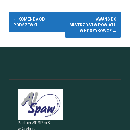
Zobacz
←
KOMENDA OD
AWANS DO
wpisy
PODSZEWKI
MISTRZOSTW POWIATU
W KOSZYKÓWCE
→
Partner SPSP nr3
w Gryfinie